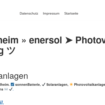
Datenschutz
Impressum
Startseite
heim » enersol ➤ Photov
ng ツ
elheim.
sonnenBatterie,
Solaranlagen,
Photovoltaikanlag
uns
.
l.