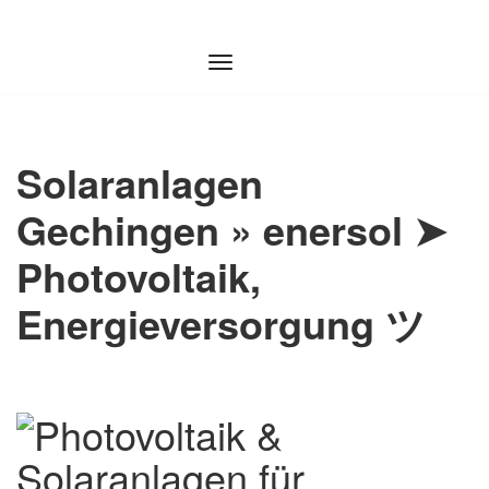
Zum
Inhalt
springen
Solaranlagen
Gechingen » enersol ➤
Photovoltaik,
Energieversorgung ツ