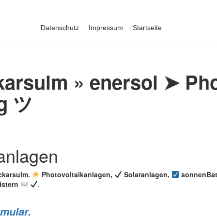
Datenschutz
Impressum
Startseite
arsulm » enersol ➤ Pho
ng ツ
eckarsulm.
Photovoltaikanlagen,
Solaranlagen,
sonnenBatt
istern
.
mular.